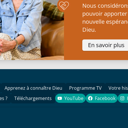
Nous considérons 
pouvoir apporter
nouvelle espéranc
Dieu.
En savoir plus
Apprenez à connaître Dieu
Programme TV
Votre his
es ?
Téléchargements
YouTube
Facebook
YouTube
Facebook