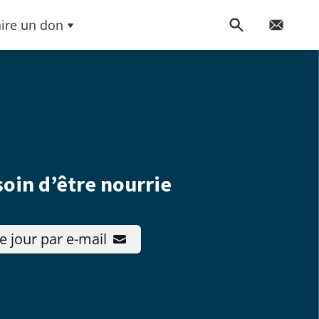
aire un don
soin d’être nourrie
e jour par e-mail