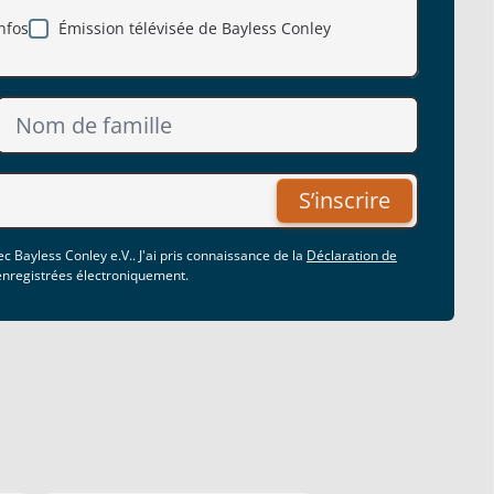
nfos
Émission télévisée de Bayless Conley
S’inscrire
c Bayless Conley e.V.. J'ai pris connaissance de la
Déclaration de
 enregistrées électroniquement.