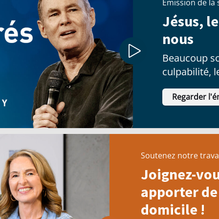
Émission de la
Jésus, le
nous
Beaucoup so
culpabilité, 
forteresses q
Regarder l'é
Soutenez notre trava
Joignez-vou
apporter de 
domicile !