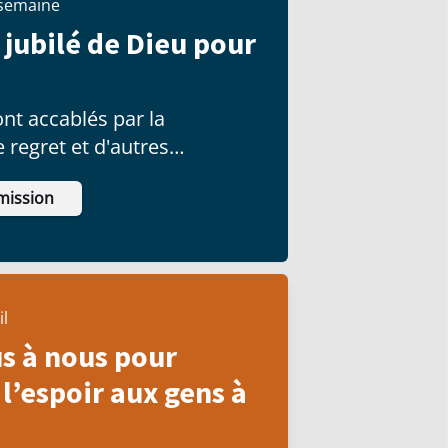
 semaine
 jubilé de Dieu pour
nt accablés par la
le regret et d'autres
ui affectent leur vie.
mission
il
s à nous pour
l’espoir aux gens à