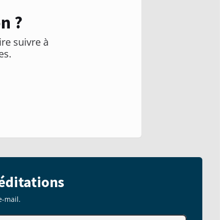
n ?
ire suivre à
es.
éditations
e-mail.