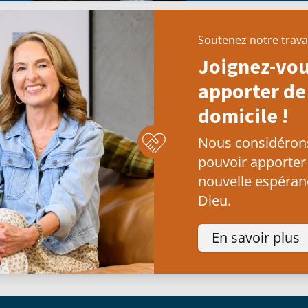
Soutenez notre trava
Joignez-vou
apporter de 
domicile !
Nous considérons 
pouvoir apporter
nouvelle espéranc
Dieu.
En savoir plus