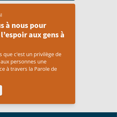
il
s à nous pour
l’espoir aux gens à
que c'est un privilège de
 aux personnes une
e à travers la Parole de