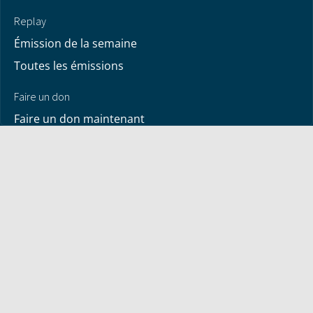
Replay
Émission de la semaine
Toutes les émissions
Faire un don
Faire un don maintenant
Vos dons
À propos de nous
Contactez-nous
À propos de Bayless
© 2026 - Réponses avec Bayless Conley. Tous droits
réservés. | Version 0.1.972
Avis de site
Déclaration de confidentialité