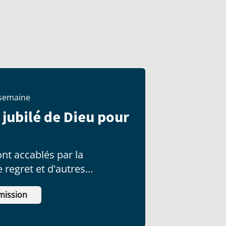
 semaine
 jubilé de Dieu pour
nt accablés par la
le regret et d'autres
ui affectent leur vie.
mission