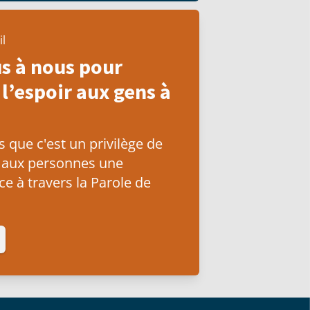
il
s à nous pour
l’espoir aux gens à
que c'est un privilège de
 aux personnes une
e à travers la Parole de