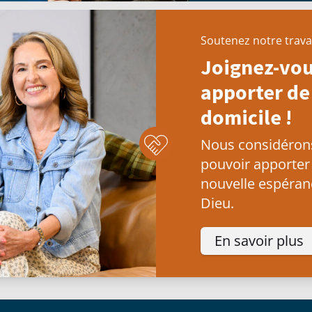
Soutenez notre trava
Joignez-vou
apporter de 
domicile !
Nous considérons 
pouvoir apporter
nouvelle espéranc
Dieu.
En savoir plus