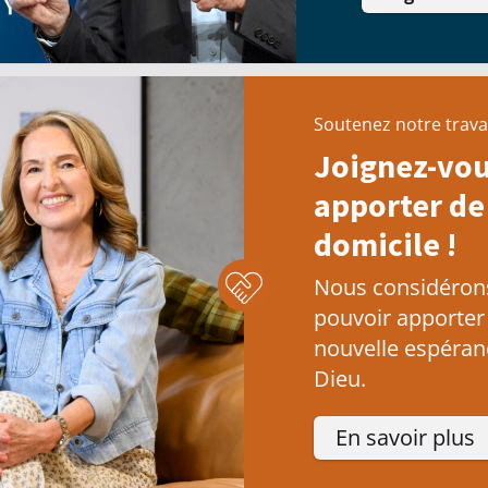
Soutenez notre trava
Joignez-vou
apporter de 
domicile !
Nous considérons 
pouvoir apporter
nouvelle espéranc
Dieu.
En savoir plus