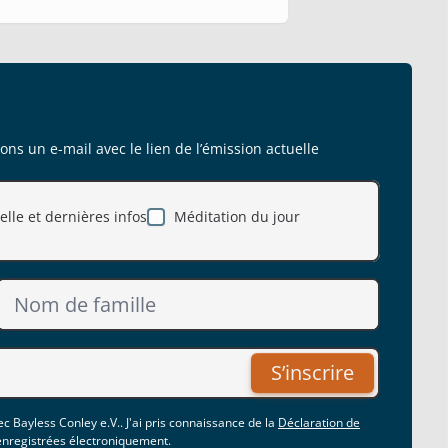
s un e-mail avec le lien de l’émission actuelle
lle et dernières infos
Méditation du jour
S’inscrire
c Bayless Conley e.V.. J'ai pris connaissance de la
Déclaration de
 enregistrées électroniquement.