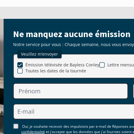
Ne manquez aucune émission
Notre service pour vous : Chaque semaine, nous vous envoyon
Veuillez m’envoyer
Émission télévisée de Bayless Conley
Lettre mensue
Toutes les dates de la tournée
Oui, je souhaite recevoir des impulsions par e-mail de Réponses ave
confidentialité
et j'accepte que les données que j'ai fournies soient