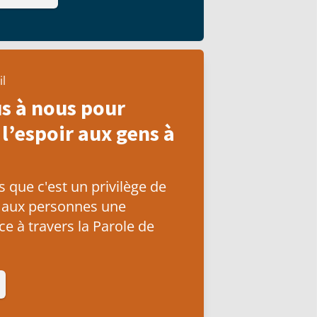
il
s à nous pour
l’espoir aux gens à
que c'est un privilège de
 aux personnes une
e à travers la Parole de