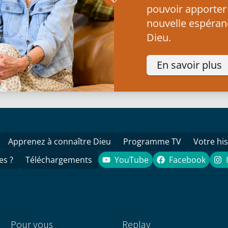
pouvoir apporter
nouvelle espéranc
Dieu.
En savoir plus
Apprenez à connaître Dieu
Programme TV
Votre his
es ?
Téléchargements
YouTube
Facebook
YouTube
Facebook
Pour vous
Replay