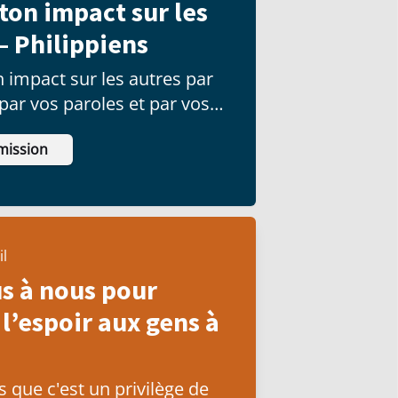
 ton impact sur les
– Philippiens
 impact sur les autres par
 par vos paroles et par vos
mission
il
s à nous pour
l’espoir aux gens à
que c'est un privilège de