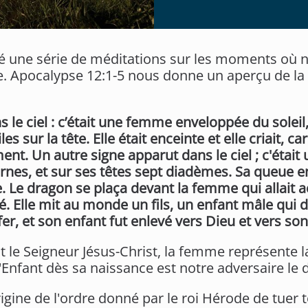
 une série de méditations sur les moments où 
. Apocalypse 12:1-5 nous donne un aperçu de la 
le ciel : c’était une femme enveloppée du soleil, 
sur la tête. Elle était enceinte et elle criait, car 
nt. Un autre signe apparut dans le ciel ; c'était
cornes, et sur ses têtes sept diadèmes. Sa queue en
erre. Le dragon se plaça devant la femme qui allait
é. Elle mit au monde un fils, un enfant mâle qui do
er, et son enfant fut enlevé vers Dieu et vers son
 le Seigneur Jésus-Christ, la femme représente la 
'Enfant dès sa naissance est notre adversaire le d
'origine de l'ordre donné par le roi Hérode de tue