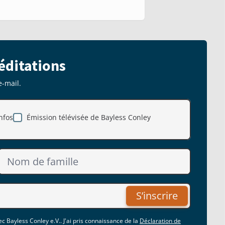
éditations
e-mail.
nfos
Émission télévisée de Bayless Conley
S’inscrire
c Bayless Conley e.V.. J'ai pris connaissance de la
Déclaration de