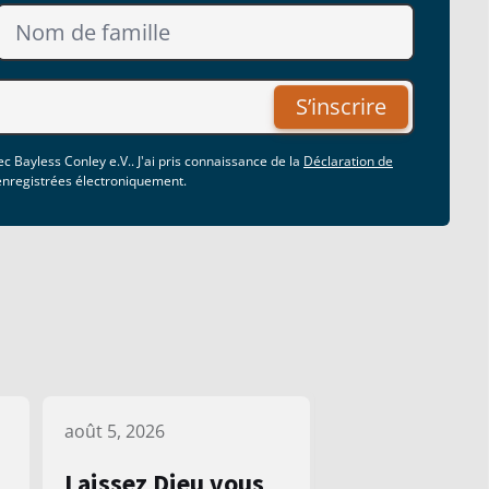
S’inscrire
c Bayless Conley e.V.. J'ai pris connaissance de la
Déclaration de
 enregistrées électroniquement.
août 5, 2026
Laissez Dieu vous