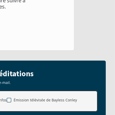
ire suivre à
es.
éditations
e-mail.
nfos
Émission télévisée de Bayless Conley