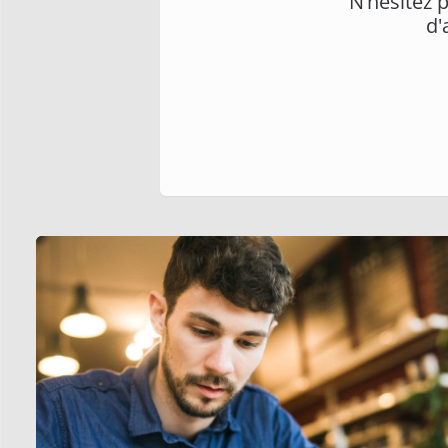
N’hésitez p
d'