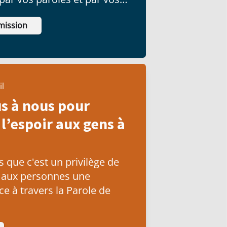
mission
il
s à nous pour
l’espoir aux gens à
que c'est un privilège de
 aux personnes une
e à travers la Parole de