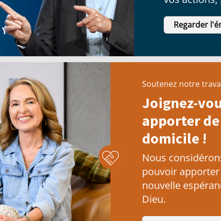
décisions.
Regarder l'é
Soutenez notre trava
Joignez-vou
apporter de 
domicile !
Nous considérons 
pouvoir apporter
nouvelle espéranc
Dieu.