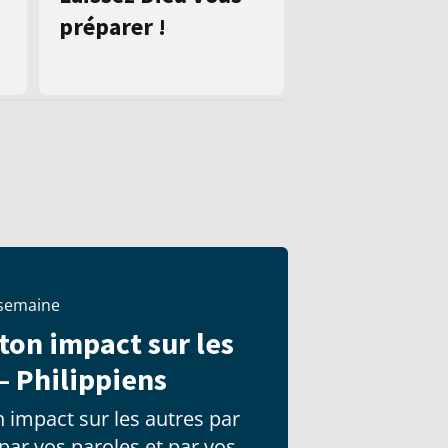
préparer !
 semaine
 ton impact sur les
– Philippiens
 impact sur les autres par
 par vos paroles et par vos