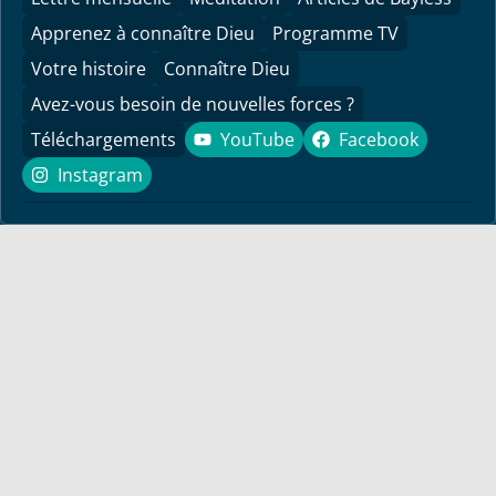
Apprenez à connaître Dieu
Programme TV
Votre histoire
Connaître Dieu
Avez-vous besoin de nouvelles forces ?
Téléchargements
YouTube
Facebook
YouTube
Facebook
Instagram
Instagram
Découvrez ici des messages encourageants et des
informations pour votre vie ! Le pasteur Bayless Conley
répond à vos questions de manière biblique, personnelle et
pratique.
Pour vous