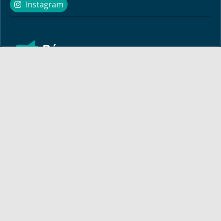
Instagram
Instagram
Découvrez ici des messages encourageants et des
informations pour votre vie ! Le pasteur Bayless Conley
répond à vos questions de manière biblique, personnelle et
pratique.
Pour vous
Lettre mensuelle
Méditation
Articles de Bayless
Apprenez à connaître Dieu
Programme TV