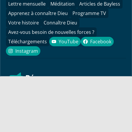
Lettre mensuelle
Méditation
Articles de Bayless
Apprenez à connaître Dieu
Programme TV
Votre histoire
Connaître Dieu
Avez-vous besoin de nouvelles forces ?
Téléchargements
YouTube
Facebook
YouTube
Facebook
Instagram
Instagram
Découvrez ici des messages encourageants et des
informations pour votre vie ! Le pasteur Bayless Conley
répond à vos questions de manière biblique, personnelle et
pratique.
Pour vous