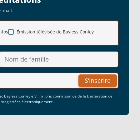
e-mail.
nfos
Émission télévisée de Bayless Conley
S’inscrire
c Bayless Conley e.V.. J'ai pris connaissance de la
Déclaration de
 enregistrées électroniquement.