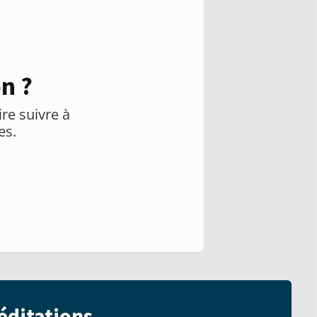
n ?
ire suivre à
es.
éditations