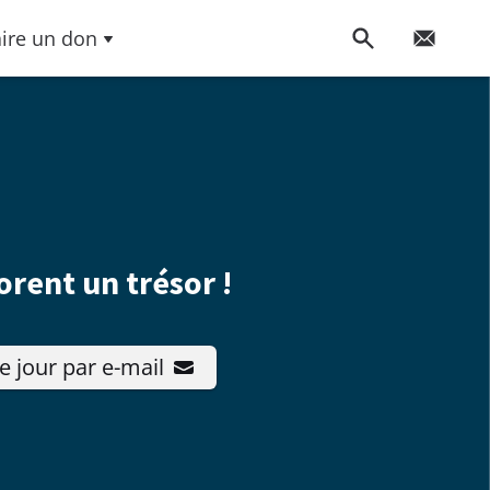
aire un don
rent un trésor !
e jour par e-mail