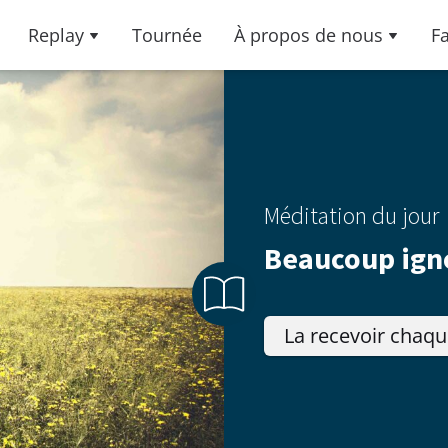
Replay
Tournée
À propos de nous
F
Méditation du jour
Beaucoup igno
La recevoir chaqu