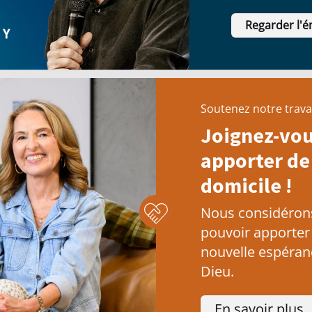
forteresses q
Regarder l'é
Soutenez notre trava
Joignez-vou
apporter de 
domicile !
Nous considérons 
pouvoir apporter
nouvelle espéranc
Dieu.
En savoir plus