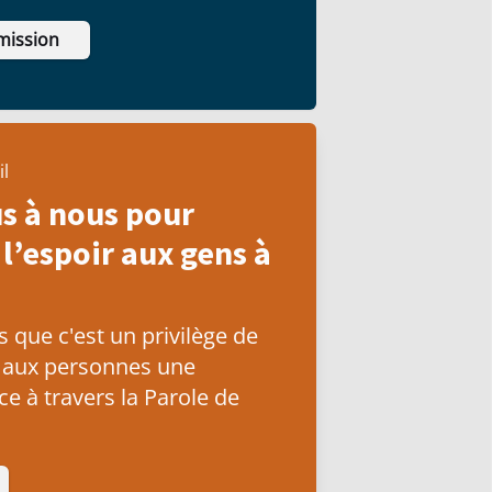
ui affectent leur vie.
mission
il
s à nous pour
l’espoir aux gens à
que c'est un privilège de
 aux personnes une
e à travers la Parole de