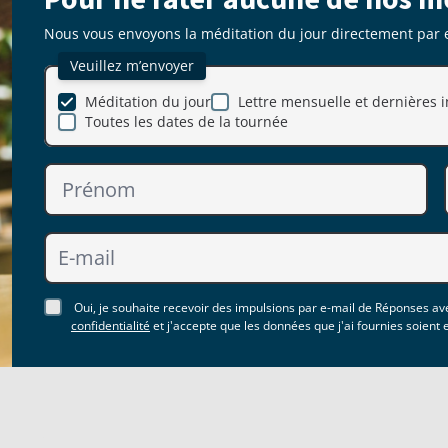
Nous vous envoyons la méditation du jour directement par 
Veuillez m’envoyer
Méditation du jour
Lettre mensuelle et dernières i
Toutes les dates de la tournée
Oui, je souhaite recevoir des impulsions par e-mail de Réponses ave
confidentialité
et j'accepte que les données que j'ai fournies soient